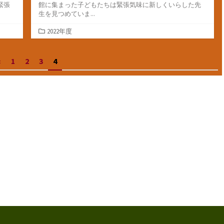
緊張
館に集まった子どもたちは緊張気味に新しくいらした先
生を見つめていま...
カ
2022年度
テ
ゴ
«
1
2
3
4
リ
ー