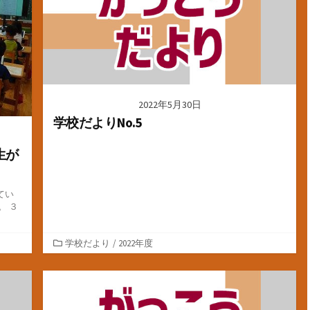
2022年5月30日
学校だよりNo.5
生が
てい
。 ３
カ
学校だより
/
2022年度
テ
ゴ
リ
ー