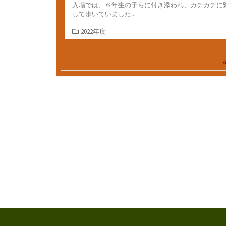
入場では、６年生の子らに付き添われ、カチカチに
して歩いていました...
カ
2022年度
テ
ゴ
投
リ
ー
稿
ナ
ビ
ゲ
ー
シ
ョ
ン