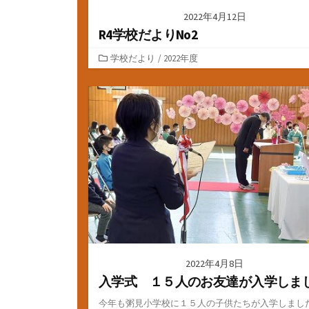
2022年4月12日
R4学校だよりNo2
カ
学校だより
/
2022年度
テ
ゴ
リ
ー
2022年4月8日
入学式 １５人のお友達が入学しま
今年も粥見小学校に１５人の子供たちが入学しまし