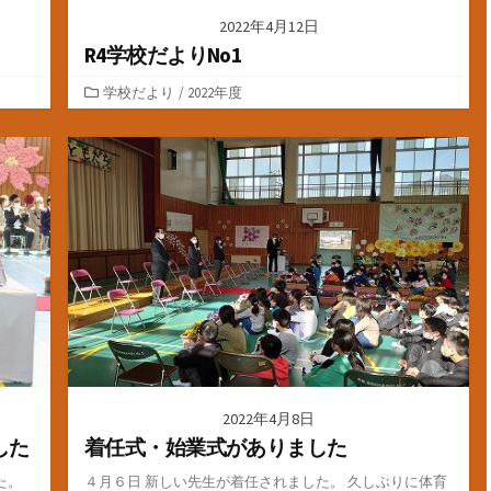
2022年4月12日
R4学校だよりNo1
カ
学校だより
/
2022年度
テ
ゴ
リ
ー
2022年4月8日
した
着任式・始業式がありました
た。
４月６日 新しい先生が着任されました。 久しぶりに体育