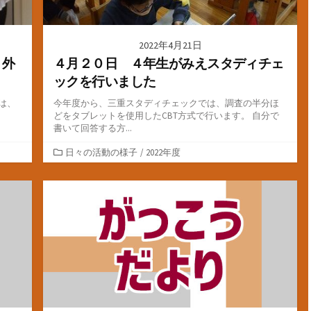
2022年4月21日
 外
４月２０日 ４年生がみえスタディチェ
ックを行いました
は、
今年度から、三重スタディチェックでは、調査の半分ほ
どをタブレットを使用したCBT方式で行います。 自分で
書いて回答する方...
カ
日々の活動の様子
/
2022年度
テ
ゴ
リ
ー