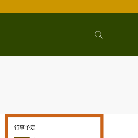
検
索
切
り
替
え
行事予定