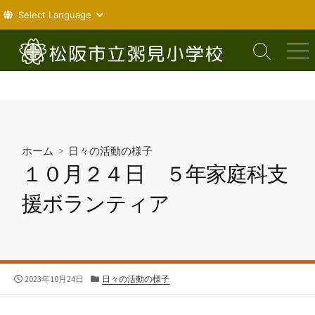
コ
ン
検
メ
索
ニ
テ
切
ュ
ン
り
ー
ツ
替
え
へ
ス
ホーム
>
日々の活動の様子
キ
１０月２４日 ５年家庭科支
ッ
プ
援ボランティア
公
カ
2023年10月24日
日々の活動の様子
開
テ
日
ゴ