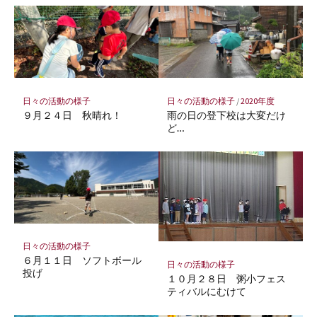
ク
マ
ー
ク
に
保
存
日々の活動の様子
日々の活動の様子
/
2020年度
９月２４日 秋晴れ！
雨の日の登下校は大変だけ
ど…
日々の活動の様子
６月１１日 ソフトボール
日々の活動の様子
投げ
１０月２８日 粥小フェス
ティバルにむけて