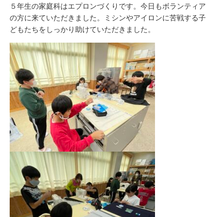
リ
５年生の家庭科はエプロンづくりです。今日もボランティア
ー
の方に来ていただきました。ミシンやアイロンに苦戦する子
どもたちをしっかり助けていただきました。