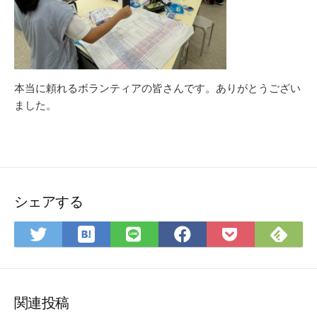
本当に頼れるボランティアの皆さんです。ありがとうござい
ました。
シェアする
は
Fee
Twitter
LINE
Facebook
Pocket
て
で
で
で
で
に
な
購
シ
シ
シ
保
ブ
読
ェ
ェ
ェ
存
ッ
ア
ア
ア
関連投稿