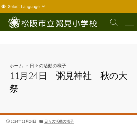
コ
ン
検
メ
索
ニ
テ
切
ュ
ン
り
ー
ツ
替
え
へ
ス
ホーム
>
日々の活動の様子
キ
11月24日 粥見神社 秋の大
ッ
プ
祭
公
カ
2024年11月24日
日々の活動の様子
開
テ
日
ゴ