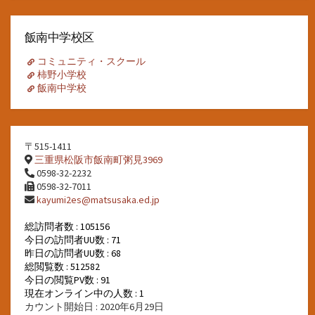
ー
カ
イ
飯南中学校区
ブ
コミュニティ・スクール
柿野小学校
飯南中学校
〒515-1411
三重県松阪市飯南町粥見3969
0598-32-2232
0598-32-7011
kayumi2es@matsusaka.ed.jp
総訪問者数 : 105156
今日の訪問者UU数 : 71
昨日の訪問者UU数 : 68
総閲覧数 : 512582
今日の閲覧PV数 : 91
現在オンライン中の人数 : 1
カウント開始日 : 2020年6月29日