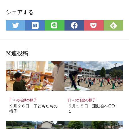
シェアする
は
Fee
Twitter
LINE
Facebook
Pocket
て
で
で
で
で
に
な
購
シ
シ
シ
保
ブ
読
ェ
ェ
ェ
存
ッ
ア
ア
ア
関連投稿
ク
マ
ー
ク
に
保
存
日々の活動の様子
日々の活動の様子
９月２６日 子どもたちの
５月１５日 運動会へGO！
様子
１