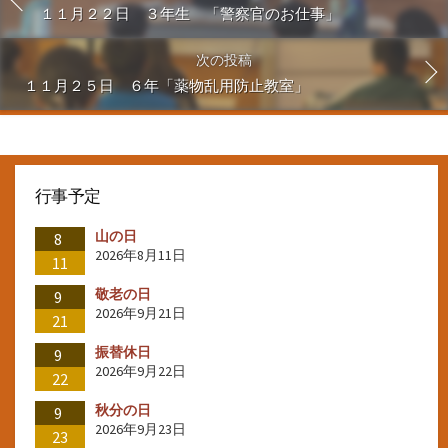
１１月２２日 ３年生 「警察官のお仕事」
次の投稿
１１月２５日 ６年「薬物乱用防止教室」
行事予定
山の日
8
2026年8月11日
11
敬老の日
9
2026年9月21日
21
振替休日
9
2026年9月22日
22
秋分の日
9
2026年9月23日
23